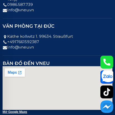
0986.587.739
Info@vneu.vn
VĂN PHÒNG TẠI ĐỨC
Käthe kollwitz 1. 99634. Straußfurt
+4917661592387
Info@vneu.vn
BẢN ĐỒ ĐẾN VNEU
Mở Google Maps