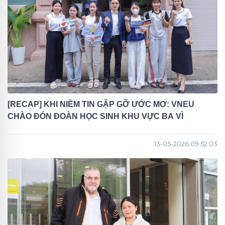
[RECAP] KHI NIỀM TIN GẶP GỠ ƯỚC MƠ: VNEU
CHÀO ĐÓN ĐOÀN HỌC SINH KHU VỰC BA VÌ
13-05-2026 09:52:03