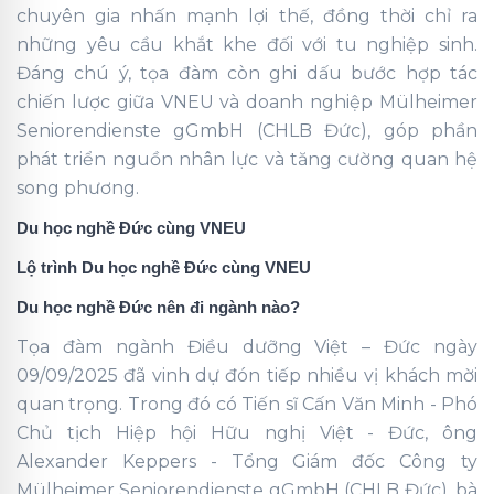
chuyên gia nhấn mạnh lợi thế, đồng thời chỉ ra
những yêu cầu khắt khe đối với tu nghiệp sinh.
Đáng chú ý, tọa đàm còn ghi dấu bước hợp tác
chiến lược giữa VNEU và doanh nghiệp Mülheimer
Seniorendienste gGmbH (CHLB Đức), góp phần
phát triển nguồn nhân lực và tăng cường quan hệ
song phương.
Du học nghề Đức cùng VNEU
Lộ trình Du học nghề Đức cùng VNEU
Du học nghề Đức nên đi ngành nào?
Tọa đàm ngành Điều dưỡng Việt – Đức ngày
09/09/2025 đã vinh dự đón tiếp nhiều vị khách mời
quan trọng. Trong đó có Tiến sĩ Cấn Văn Minh - Phó
Chủ tịch Hiệp hội Hữu nghị Việt - Đức, ông
Alexander Keppers - Tổng Giám đốc Công ty
Mülheimer Seniorendienste gGmbH (CHLB Đức), bà