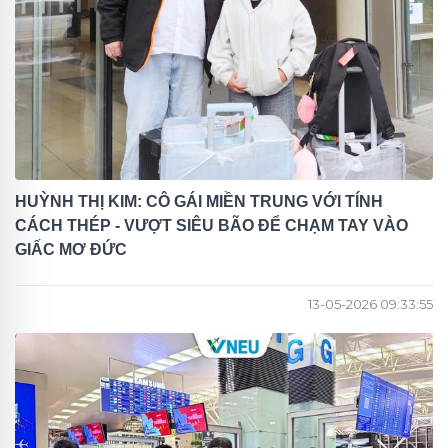
HUỲNH THỊ KIM: CÔ GÁI MIỀN TRUNG VỚI TÍNH
CÁCH THÉP - VƯỢT SIÊU BÃO ĐỂ CHẠM TAY VÀO
GIẤC MƠ ĐỨC
13-05-2026 09:33:55