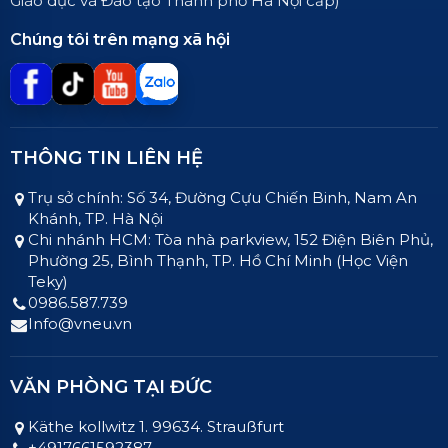
Giáo dục và Đào tạo Thành phố Hà Nội cấp)
Chúng tôi trên mạng xã hội
THÔNG TIN LIÊN HỆ
Trụ sở chính: Số 34, Đường Cựu Chiến Binh, Nam An
Khánh, TP. Hà Nội
Chi nhánh HCM: Tòa nhà parkview, 152 Điện Biên Phủ,
Phường 25, Bình Thạnh, TP. Hồ Chí Minh (Học Viện
Teky)
0986.587.739
Info@vneu.vn
VĂN PHÒNG TẠI ĐỨC
Käthe kollwitz 1. 99634. Straußfurt
+4917661592387