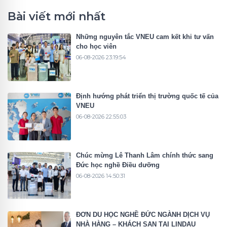
Bài viết mới nhất
Những nguyên tắc VNEU cam kết khi tư vấn
cho học viên
06-08-2026 23:19:54
Định hướng phát triển thị trường quốc tế của
VNEU
06-08-2026 22:55:03
Chúc mừng Lê Thanh Lâm chính thức sang
Đức học nghề Điều dưỡng
06-08-2026 14:50:31
ĐƠN DU HỌC NGHỀ ĐỨC NGÀNH DỊCH VỤ
NHÀ HÀNG – KHÁCH SẠN TẠI LINDAU