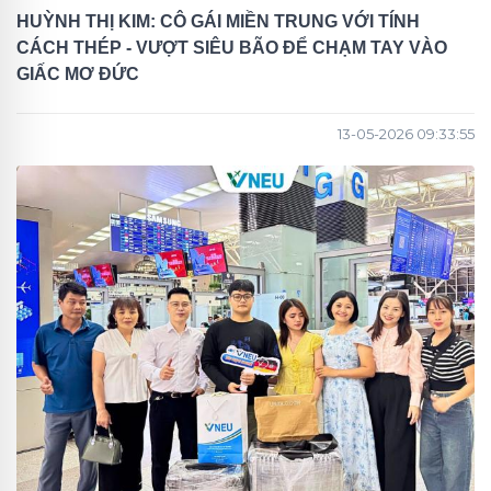
HUỲNH THỊ KIM: CÔ GÁI MIỀN TRUNG VỚI TÍNH
CÁCH THÉP - VƯỢT SIÊU BÃO ĐỂ CHẠM TAY VÀO
GIẤC MƠ ĐỨC
13-05-2026 09:33:55