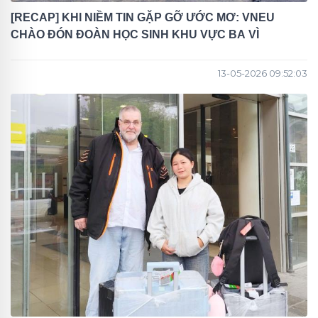
[RECAP] KHI NIỀM TIN GẶP GỠ ƯỚC MƠ: VNEU
CHÀO ĐÓN ĐOÀN HỌC SINH KHU VỰC BA VÌ
13-05-2026 09:52:03