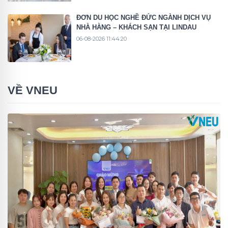
ĐƠN DU HỌC NGHỀ ĐỨC NGÀNH DỊCH VỤ
NHÀ HÀNG – KHÁCH SẠN TẠI LINDAU
06-08-2026 11:44:20
VỀ VNEU