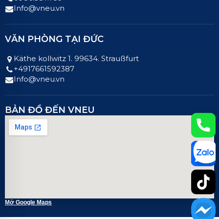
Info@vneu.vn
VĂN PHÒNG TẠI ĐỨC
Käthe kollwitz 1. 99634. Straußfurt
+4917661592387
Info@vneu.vn
BẢN ĐỒ ĐẾN VNEU
Mở Google Maps