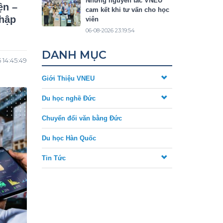
Những nguyên tắc VNEU
ện –
cam kết khi tư vấn cho học
nhập
viên
06-08-2026 23:19:54
DANH MỤC
 14:45:49
Giới Thiệu VNEU
Du học nghề Đức
Chuyển đổi văn bằng Đức
Du học Hàn Quốc
Tin Tức