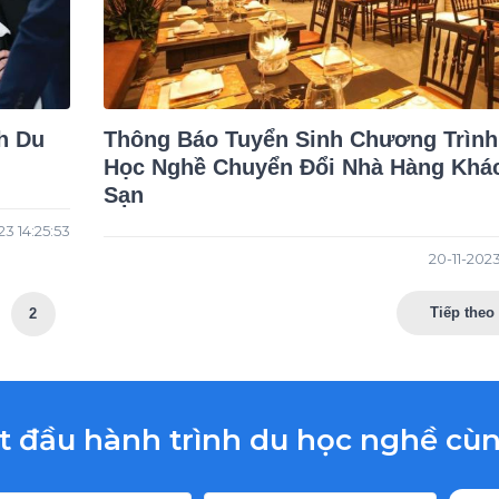
h Du
Thông Báo Tuyển Sinh Chương Trình
Học Nghề Chuyển Đổi Nhà Hàng Khá
Sạn
23 14:25:53
20-11-2023
Tiếp theo
2
t đầu hành trình du học nghề c