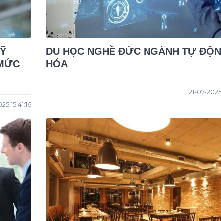
KỸ
DU HỌC NGHỀ ĐỨC NGÀNH TỰ ĐỘ
 MỨC
HÓA
21-07-2025
25 15:41:16