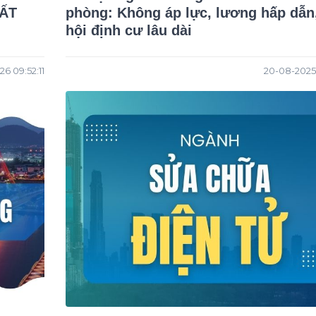
ẤT
phòng: Không áp lực, lương hấp dẫn
hội định cư lâu dài
6 09:52:11
20-08-2025 