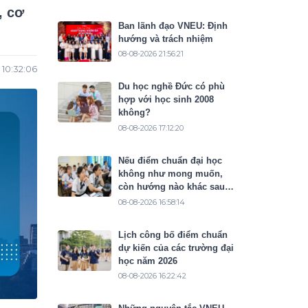
, cơ
Ban lãnh đạo VNEU: Định
hướng và trách nhiệm
08-08-2026 21:56:21
10:32:06
Du học nghề Đức có phù
hợp với học sinh 2008
không?
08-08-2026 17:12:20
Nếu điểm chuẩn đại học
không như mong muốn,
còn hướng nào khác sau
THPT?
08-08-2026 16:58:14
Lịch công bố điểm chuẩn
dự kiến của các trường đại
học năm 2026
08-08-2026 16:22:42