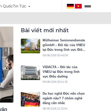
n Quốc
Tin Tức
Bài viết mới nhất
Mülheimer Seniorendienste
gGmbH – Đối tác của VNEU
tại Đức trong lĩnh vực Điều
dưỡng
09-08-2026 00:46:09
VIDACTA – Đối tác của
VNEU tại Đức trong lĩnh
vực Điều dưỡng
09-08-2026 00:24:30
Du học nghề Đức nên chọn
ngành nào? 7 nhóm nghề
đáng cân nhắc
văn
08-08-2026 22:33:54