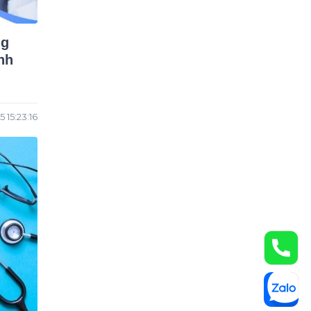
ng
nh
 15:23:16