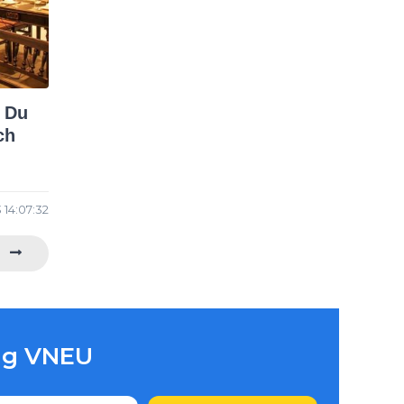
 Du
ch
 14:07:32
ùng VNEU