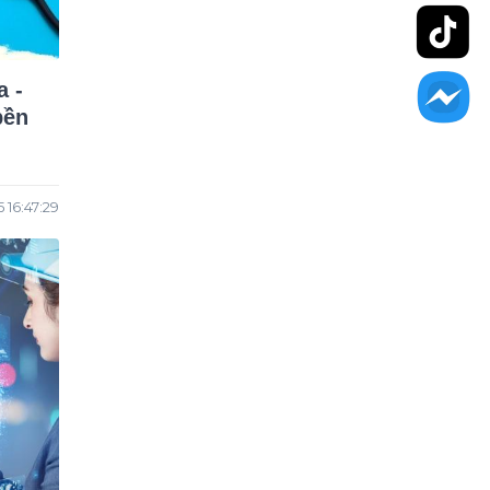
a -
bền
 16:47:29