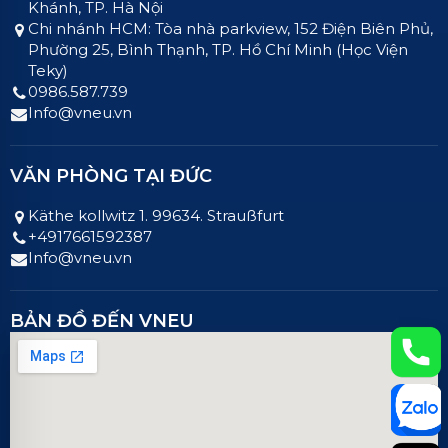
Khánh, TP. Hà Nội
Chi nhánh HCM: Tòa nhà parkview, 152 Điện Biên Phủ,
Phường 25, Bình Thạnh, TP. Hồ Chí Minh (Học Viện
Teky)
0986.587.739
Info@vneu.vn
VĂN PHÒNG TẠI ĐỨC
Käthe kollwitz 1. 99634. Straußfurt
+4917661592387
Info@vneu.vn
BẢN ĐỒ ĐẾN VNEU