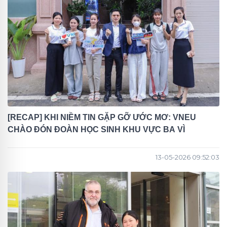
[RECAP] KHI NIỀM TIN GẶP GỠ ƯỚC MƠ: VNEU
CHÀO ĐÓN ĐOÀN HỌC SINH KHU VỰC BA VÌ
13-05-2026 09:52:03