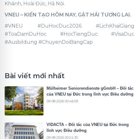
Khánh, Hoài Đức, Hà Nội.
VNEU – KIẾN TẠO HÔM NAY, GẶT HÁI TƯƠNG LAI.
#VNEU #DuHocDuc2026 #LichKhaiGiang
#ToaDamDuHoc #HocTiengDuc #VisaDuc
#Ausbildung #ChuyenDoiBangCap
Bài viết mới nhất
Mülheimer Seniorendienste gGmbH – Đối tác
của VNEU tại Đức trong lĩnh vực Điều dưỡng
09-08-2026 00:46:09
VIDACTA – Đối tác của VNEU tại Đức trong
lĩnh vực Điều dưỡng
09-08-2026 00:24:30