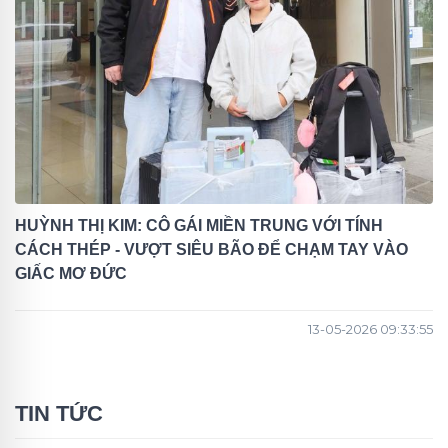
HUỲNH THỊ KIM: CÔ GÁI MIỀN TRUNG VỚI TÍNH
CÁCH THÉP - VƯỢT SIÊU BÃO ĐỂ CHẠM TAY VÀO
GIẤC MƠ ĐỨC
13-05-2026 09:33:55
TIN TỨC