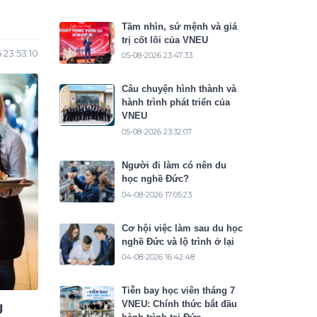
Tầm nhìn, sứ mệnh và giá
trị cốt lõi của VNEU
 23:53:10
05-08-2026 23:47:33
Câu chuyện hình thành và
hành trình phát triển của
VNEU
05-08-2026 23:32:07
Người đi làm có nên du
học nghề Đức?
04-08-2026 17:05:23
Cơ hội việc làm sau du học
nghề Đức và lộ trình ở lại
04-08-2026 16:42:48
Tiễn bay học viên tháng 7
VNEU: Chính thức bắt đầu
U