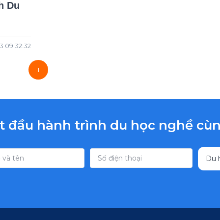
h Du
3 09:32:32
1
t đầu hành trình du học nghề c