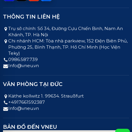
THÔNG TIN LIÊN HỆ
Trụ sở chính: Số 34, Đường Cựu Chiến Binh, Nam An
Khánh, TP. Hà Nội
Chi nhánh HCM: Tòa nhà parkview, 152 Điện Biên Phủ,
Phường 25, Bình Thạnh, TP. Hồ Chí Minh (Học Viện
Teky)
0986.587.739
Info@vneu.vn
VĂN PHÒNG TẠI ĐỨC
Käthe kollwitz 1. 99634. Straußfurt
+4917661592387
Info@vneu.vn
BẢN ĐỒ ĐẾN VNEU