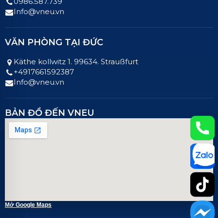
0986.587.739
Info@vneu.vn
VĂN PHÒNG TẠI ĐỨC
Käthe kollwitz 1. 99634. Straußfurt
+4917661592387
Info@vneu.vn
BẢN ĐỒ ĐẾN VNEU
Mở Google Maps