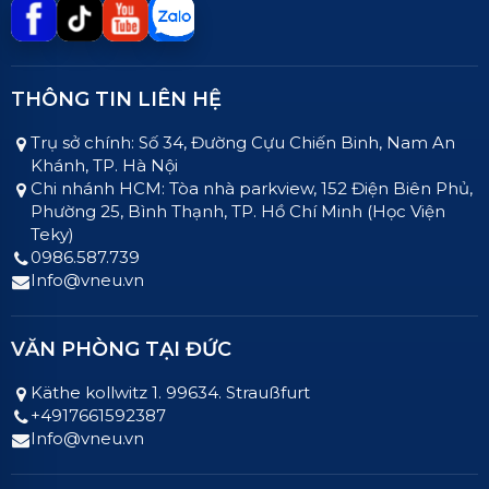
THÔNG TIN LIÊN HỆ
Trụ sở chính: Số 34, Đường Cựu Chiến Binh, Nam An
Khánh, TP. Hà Nội
Chi nhánh HCM: Tòa nhà parkview, 152 Điện Biên Phủ,
Phường 25, Bình Thạnh, TP. Hồ Chí Minh (Học Viện
Teky)
0986.587.739
Info@vneu.vn
VĂN PHÒNG TẠI ĐỨC
Käthe kollwitz 1. 99634. Straußfurt
+4917661592387
Info@vneu.vn