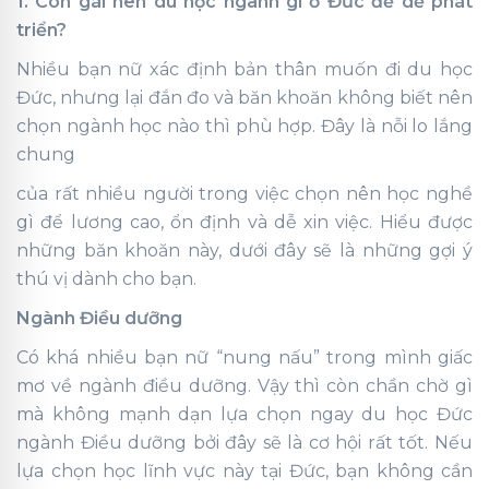
1. Con gái nên du học ngành gì ở Đức để dễ phát
triển?
Nhiều bạn nữ xác định bản thân muốn đi du học
Đức, nhưng lại đắn đo và băn khoăn không biết nên
chọn ngành học nào thì phù hợp. Đây là nỗi lo lắng
chung
của rất nhiều người trong việc chọn nên học nghề
gì để lương cao, ổn định và dễ xin việc. Hiểu được
những băn khoăn này, dưới đây sẽ là những gợi ý
thú vị dành cho bạn.
Ngành Điều dưỡng
Có khá nhiều bạn nữ “nung nấu” trong mình giấc
mơ về ngành điều dưỡng. Vậy thì còn chần chờ gì
mà không mạnh dạn lựa chọn ngay du học Đức
ngành Điều dưỡng bởi đây sẽ là cơ hội rất tốt. Nếu
lựa chọn học lĩnh vực này tại Đức, bạn không cần