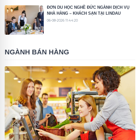
ĐƠN DU HỌC NGHỀ ĐỨC NGÀNH DỊCH VỤ
NHÀ HÀNG – KHÁCH SẠN TẠI LINDAU
06-08-2026 11:44:20
NGÀNH BÁN HÀNG