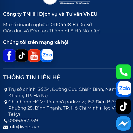
Công ty TNHH Dịch vụ và Tư vấn VNEU
Mã số doanh nghiệp: 0110441818 (Do Sở
Giáo dục và Đào tạo Thành phố Hà Nội cấp)
Chúng tôi trên mạng xã hội
THÔNG TIN LIÊN HỆ
Trụ sở chính: Số 34, Đường Cựu Chiến Binh, Nam An
Khánh, TP. Hà Nội
Chi nhánh HCM: Tòa nhà parkview, 152 Điện Biên Phủ,
Phường 25, Bình Thạnh, TP. Hồ Chí Minh (Học Viện
Teky)
0986.587.739
Info@vneu.vn