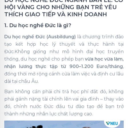
DU HỌC NGHỀ ĐỨC NGÀNH BÁN LẺ: CƠ
HỘI VÀNG CHO NHỮNG BẠN TRẺ YÊU
THÍCH GIAO TIẾP VÀ KINH DOANH
1. Du học nghề Đức là gì?
Du học nghề Đức (Ausbildung)
là chương trình đào
tạo kết hợp học lý thuyết và thực hành tại
Đức.Không giống như mô hình đại học truyền
thống, du học nghề cho phép bạn
vừa học vừa làm,
nhận lương thực tập từ 900–1.200 Euro/tháng
,
đồng thời mở rộng cánh cửa làm việc và định cư lâu
dài tại châu Âu.
Bạn không cần phải chi trả học phí đắt đỏ, không
phải gánh nặng tài chính lên vai gia đình – thay vào
đó, chính nước Đức đầu tư đào tạo để bạn trở
thành những nhân lực chất lượng cao.