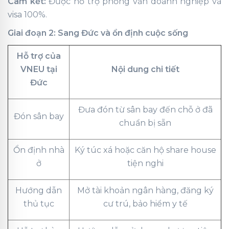
Cam kết:
Được hỗ trợ phỏng vấn doanh nghiệp và
visa 100%.
Giai đoạn 2: Sang Đức và ổn định cuộc sống
Hỗ trợ của
VNEU tại
Nội dung chi tiết
Đức
Đưa đón từ sân bay đến chỗ ở đã
Đón sân bay
chuẩn bị sẵn
Ổn định nhà
Ký túc xá hoặc căn hộ share house
ở
tiện nghi
Hướng dẫn
Mở tài khoản ngân hàng, đăng ký
thủ tục
cư trú, bảo hiểm y tế