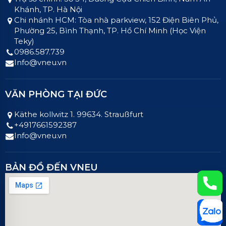
Khánh, TP. Hà Nội
Chi nhánh HCM: Tòa nhà parkview, 152 Điện Biên Phủ,
Phường 25, Bình Thạnh, TP. Hồ Chí Minh (Học Viện
Teky)
0986.587.739
Info@vneu.vn
VĂN PHÒNG TẠI ĐỨC
Käthe kollwitz 1. 99634. Straußfurt
+4917661592387
Info@vneu.vn
BẢN ĐỒ ĐẾN VNEU