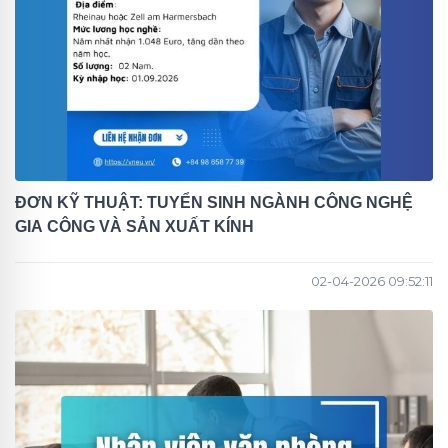
ĐƠN KỸ THUẬT: TUYỂN SINH NGÀNH CÔNG NGHỆ
GIA CÔNG VÀ SẢN XUẤT KÍNH
02-04-2026 09:52:11